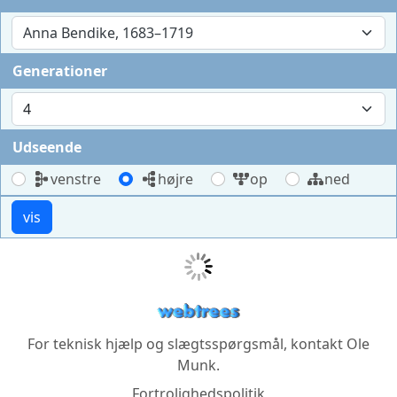
Anna Bendike, 1683–1719
Generationer
Udseende
venstre
højre
op
ned
For teknisk hjælp og slægtsspørgsmål, kontakt
Ole
Munk
.
Fortrolighedspolitik