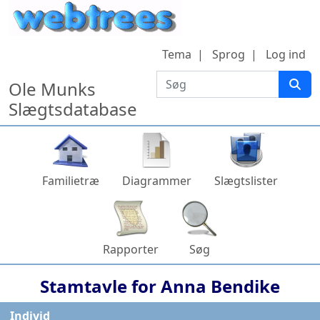
Hop til indhold
Tema
Sprog
Log ind
Søg
Ole Munks
Slægtsdatabase
Familietræ
Diagrammer
Slægtslister
Rapporter
Søg
Stamtavle for
Anna
Bendike
Individ