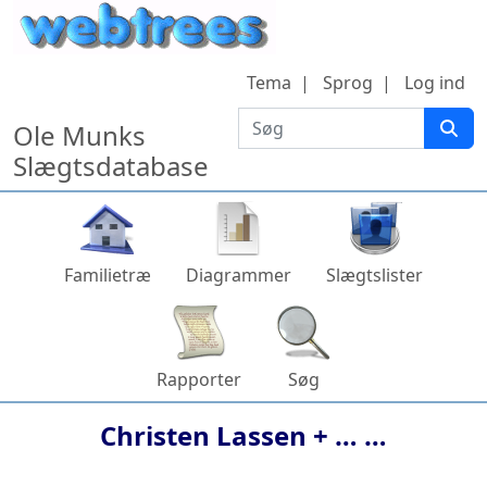
Hop til indhold
Tema
Sprog
Log ind
Søg
Ole Munks
Slægtsdatabase
Familietræ
Diagrammer
Slægtslister
Rapporter
Søg
Christen
Lassen
+ … …