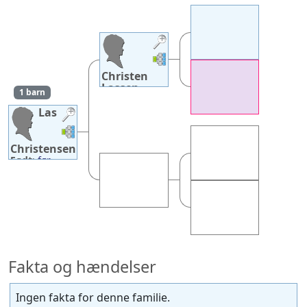
Links
Links
Christen
Lassen
1 barn
Født
:
omkring 1610
Las
Død
:
mellem
Links
Links
1663 og 1669
—
Tollund
Christensen
Nygård,
Født
:
før
Funder, Hids,
1638
Viborg
Død
:
efter
1670
Fakta og hændelser
Ingen fakta for denne familie.