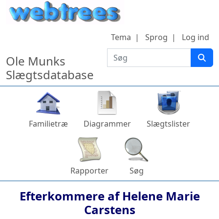
Hop til indhold
Tema
Sprog
Log ind
Søg
Ole Munks
Slægtsdatabase
Familietræ
Diagrammer
Slægtslister
Rapporter
Søg
Efterkommere af
Helene Marie
Carstens