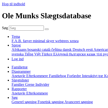
Hop til indhold
Ole Munks Slægtsdatabase
Søg
Tema
F.A.B.
farver
minimal
skyer
webtrees
xenea
Sprog
Afrikaans
bosanski
català
čeština
dansk
Deutsch
eesti
American
svenska
Tiếng Việt
Türkçe
Ελληνικά
български
қазақ тілі
ру
Log ind
Familietræ
Diagrammer
Anetavle
Efterkommere
Familiebog
Forfædre
Interaktivt træ
Ko
Slægtslister
Familier
Grene
Individer
Rapporter
Anetavle
Efterkommere
Søg
Generel søgning
Fonetisk søgning
Avanceret søgning