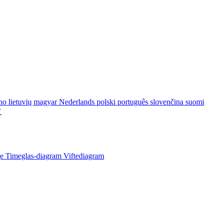
ano
lietuvių
magyar
Nederlands
polski
português
slovenčina
suomi
文
je
Timeglas-diagram
Viftediagram