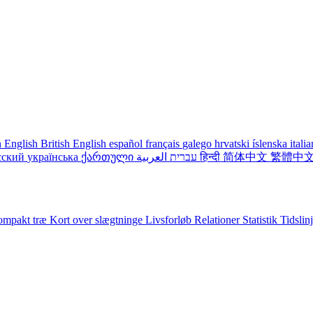
 English
British English
español
français
galego
hrvatski
íslenska
itali
сский
українська
ქართული
עברית
العربية
हिन्दी
简体中文
繁體中
mpakt træ
Kort over slægtninge
Livsforløb
Relationer
Statistik
Tidslin