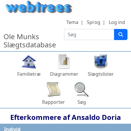
Hop til indhold
Tema
Sprog
Log ind
Søg
Ole Munks
Slægtsdatabase
Familietræ
Diagrammer
Slægtslister
Rapporter
Søg
Efterkommere af
Ansaldo
Doria
Individ