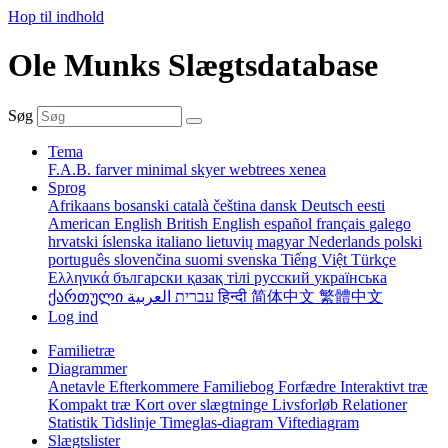
Hop til indhold
Ole Munks Slægtsdatabase
Søg
Tema
F.A.B.
farver
minimal
skyer
webtrees
xenea
Sprog
Afrikaans
bosanski
català
čeština
dansk
Deutsch
eesti
American English
British English
español
français
galego
hrvatski
íslenska
italiano
lietuvių
magyar
Nederlands
polski
português
slovenčina
suomi
svenska
Tiếng Việt
Türkçe
Ελληνικά
български
қазақ тілі
русский
українська
ქართული
עברית
العربية
हिन्दी
简体中文
繁體中文
Log ind
Familietræ
Diagrammer
Anetavle
Efterkommere
Familiebog
Forfædre
Interaktivt træ
Kompakt træ
Kort over slægtninge
Livsforløb
Relationer
Statistik
Tidslinje
Timeglas-diagram
Viftediagram
Slægtslister