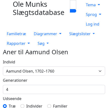
Ole Munks
Hop til indhold
Søg
Tema
Slægtsdatabase
Sprog
Log ind
Familietræ
Diagrammer
Slægtslister
Rapporter
Søg
Aner til
Aamund
Olsen
Individ
Generationer
Udseende
Træ
Individer
Familier