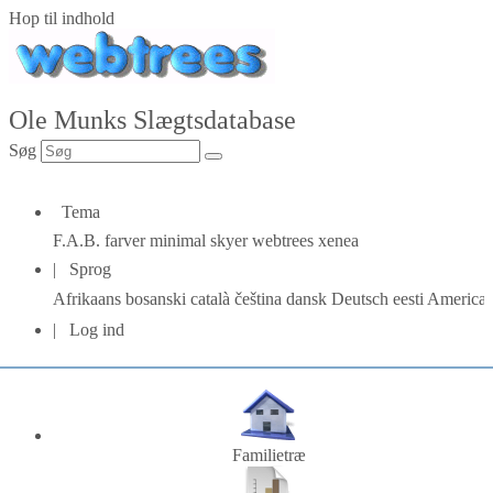
Hop til indhold
Ole Munks Slægtsdatabase
Søg
Tema
F.A.B.
farver
minimal
skyer
webtrees
xenea
Sprog
Afrikaans
bosanski
català
čeština
dansk
Deutsch
eesti
American
Log ind
Familietræ