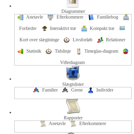
Diagrammer
Anetavle
Efterkommere
Familiebog
Forfædre
Interaktivt træ
Kompakt træ
Kort over slægtninge
Livsforløb
Relationer
Statistik
Tidslinje
Timeglas-diagram
Viftediagram
Slægtslister
Familier
Grene
Individer
Rapporter
Anetavle
Efterkommere