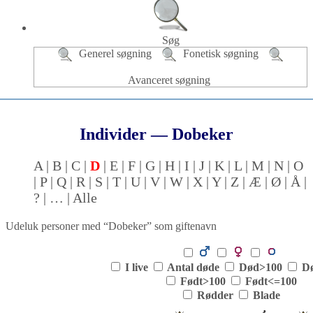
Søg
Generel søgning
Fonetisk søgning
Avanceret søgning
Individer —
Dobeker
A
B
C
D
E
F
G
H
I
J
K
L
M
N
O
P
Q
R
S
T
U
V
W
X
Y
Z
Æ
Ø
Å
?
…
Alle
Udeluk personer med “
Dobeker
” som giftenavn
I live
Antal døde
Død>100
D
Født>100
Født<=100
Rødder
Blade