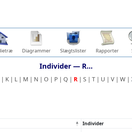
lietræ
Diagrammer
Slægtslister
Rapporter
Individer —
R…
K
L
M
N
O
P
Q
R
S
T
U
V
W
Individer