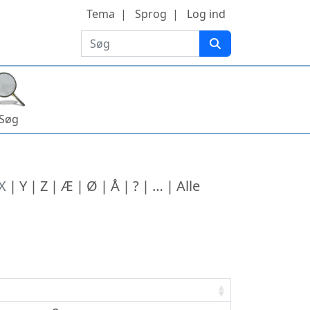
Tema
Sprog
Log ind
Søg
Søg
X
Y
Z
Æ
Ø
Å
?
…
Alle