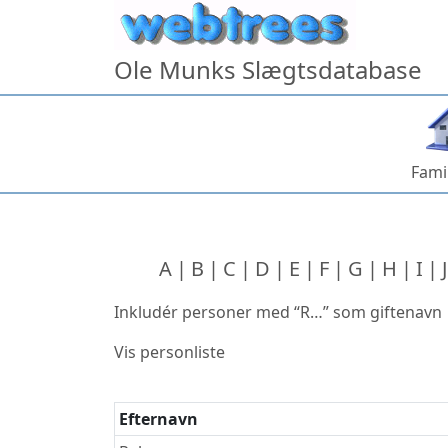
Hop til indhold
Ole Munks Slægtsdatabase
Fami
A
B
C
D
E
F
G
H
I
J
Inkludér personer med “
R…
” som giftenavn
Vis personliste
Efternavn
Efternavne