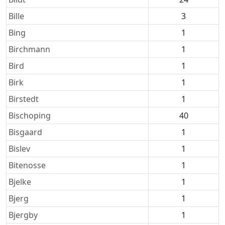
Bille
3
Bing
1
Birchmann
1
Bird
1
Birk
1
Birstedt
1
Bischoping
40
Bisgaard
1
Bislev
1
Bitenosse
1
Bjelke
1
Bjerg
1
Bjergby
1