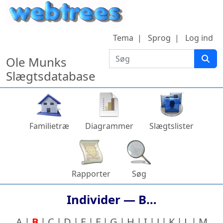
Hop til indhold
Tema
Sprog
Log ind
Søg
Ole Munks
Slægtsdatabase
Familietræ
Diagrammer
Slægtslister
Rapporter
Søg
Individer —
B…
A
B
C
D
E
F
G
H
I
J
K
L
M