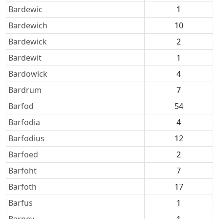
Bardewic
1
Bardewich
10
Bardewick
2
Bardewit
1
Bardowick
4
Bardrum
7
Barfod
54
Barfodia
4
Barfodius
12
Barfoed
2
Barfoht
7
Barfoth
17
Barfus
1