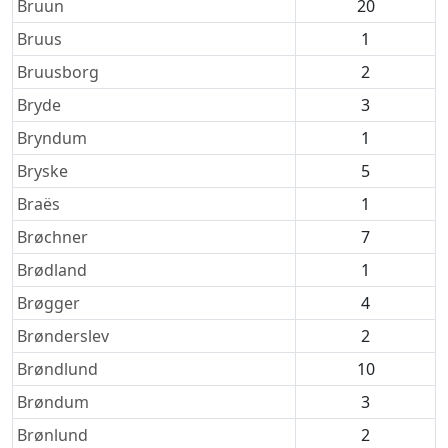
Bruun
20
Bruus
1
Bruusborg
2
Bryde
3
Bryndum
1
Bryske
5
Braës
1
Brøchner
7
Brødland
1
Brøgger
4
Brønderslev
2
Brøndlund
10
Brøndum
3
Brønlund
2