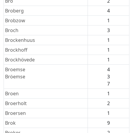
Bro
2
Broberg
4
Brobzow
1
Broch
3
Brockenhuus
1
Brockhoff
1
Brockhövede
1
Broemse
4
Bröemse
3
7
Broen
1
Broerholt
2
Broersen
1
Brok
9
Broker
2