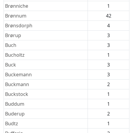
Brønniche
1
Brønnum
42
Brønsdorph
4
Brørup
3
Buch
3
Bucholtz
1
Buck
3
Buckemann
3
Buckmann
2
Buckstock
1
Buddum
1
Buderup
2
Budtz
1