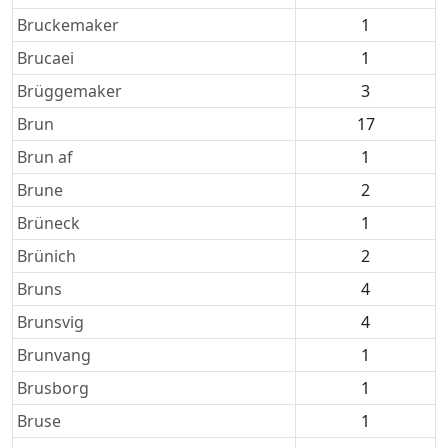
Bruckemaker
1
Brucaei
1
Brüggemaker
3
Brun
17
Brun af
1
Brune
2
Brüneck
1
Brünich
2
Bruns
4
Brunsvig
4
Brunvang
1
Brusborg
1
Bruse
1