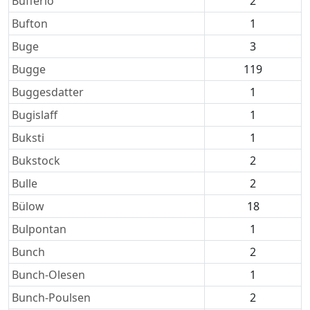
Bufferio
2
Bufton
1
Buge
3
Bugge
119
Buggesdatter
1
Bugislaff
1
Buksti
1
Bukstock
2
Bulle
2
Bülow
18
Bulpontan
1
Bunch
2
Bunch-Olesen
1
Bunch-Poulsen
2