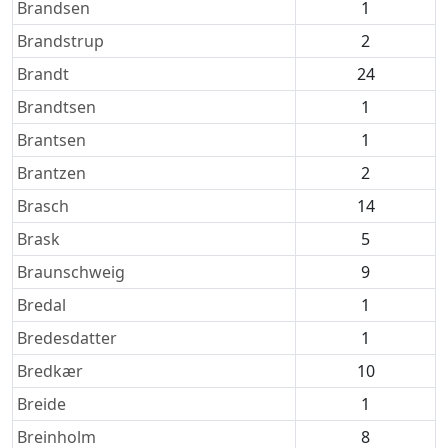
Brandsen
1
Brandstrup
2
Brandt
24
Brandtsen
1
Brantsen
1
Brantzen
2
Brasch
14
Brask
5
Braunschweig
9
Bredal
1
Bredesdatter
1
Bredkær
10
Breide
1
Breinholm
8