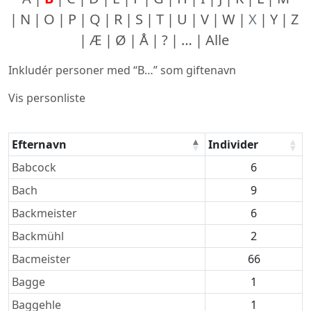
N
O
P
Q
R
S
T
U
V
W
X
Y
Z
Æ
Ø
Å
?
…
Alle
Inkludér personer med “
B…
” som giftenavn
Vis personliste
Efternavn
Individer
Efternavne
Babcock
6
Bach
9
Backmeister
6
Backmühl
2
Bacmeister
66
Bagge
1
Baggehle
1