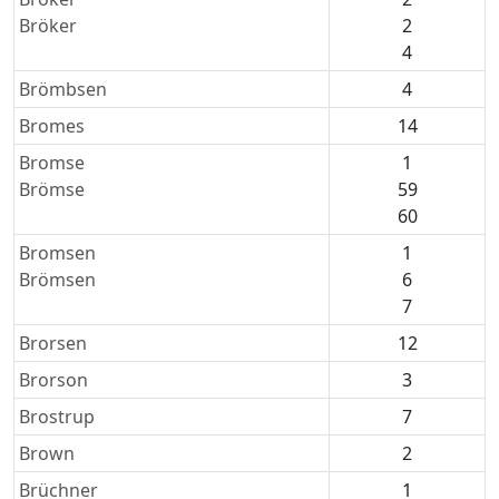
Bröker
2
4
Brömbsen
4
Bromes
14
Bromse
1
Brömse
59
60
Bromsen
1
Brömsen
6
7
Brorsen
12
Brorson
3
Brostrup
7
Brown
2
Brüchner
1