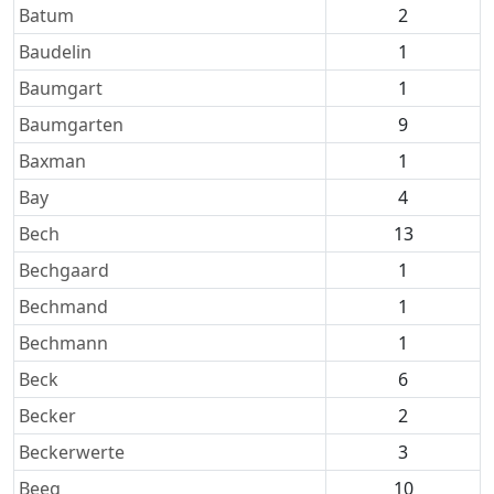
Batum
2
Baudelin
1
Baumgart
1
Baumgarten
9
Baxman
1
Bay
4
Bech
13
Bechgaard
1
Bechmand
1
Bechmann
1
Beck
6
Becker
2
Beckerwerte
3
Beeg
10