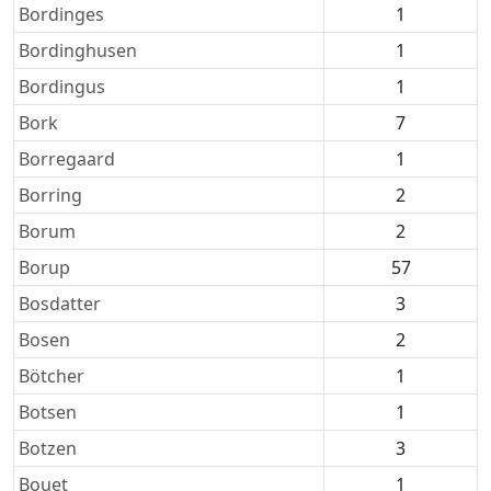
Bordinges
1
Bordinghusen
1
Bordingus
1
Bork
7
Borregaard
1
Borring
2
Borum
2
Borup
57
Bosdatter
3
Bosen
2
Bötcher
1
Botsen
1
Botzen
3
Bouet
1