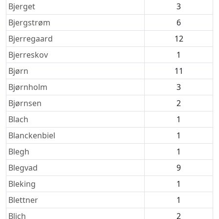
Bjerget
3
Bjergstrøm
6
Bjerregaard
12
Bjerreskov
1
Bjørn
11
Bjørnholm
3
Bjørnsen
2
Blach
1
Blanckenbiel
1
Blegh
1
Blegvad
9
Bleking
1
Blettner
1
Blich
2