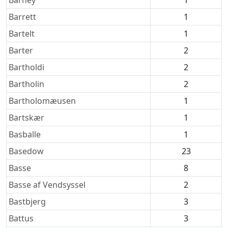
Barney
1
Barrett
1
Bartelt
1
Barter
2
Bartholdi
2
Bartholin
2
Bartholomæusen
1
Bartskær
1
Basballe
1
Basedow
23
Basse
8
Basse af Vendsyssel
2
Bastbjerg
3
Battus
3