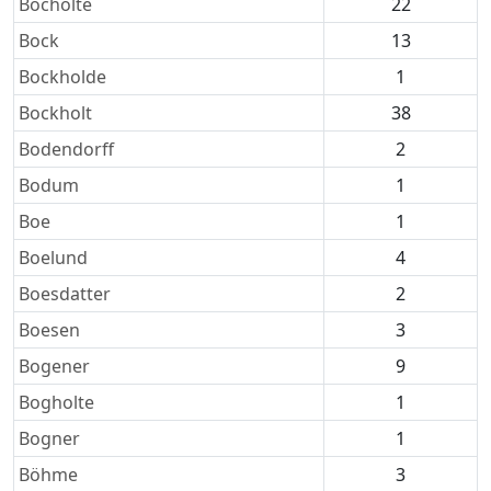
Bocholte
22
Bock
13
Bockholde
1
Bockholt
38
Bodendorff
2
Bodum
1
Boe
1
Boelund
4
Boesdatter
2
Boesen
3
Bogener
9
Bogholte
1
Bogner
1
Böhme
3