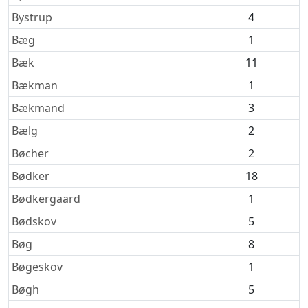
Bystrup
4
Bæg
1
Bæk
11
Bækman
1
Bækmand
3
Bælg
2
Bøcher
2
Bødker
18
Bødkergaard
1
Bødskov
5
Bøg
8
Bøgeskov
1
Bøgh
5