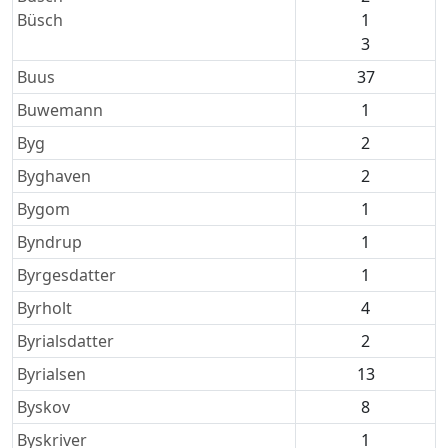
Büsch
1
3
Buus
37
Buwemann
1
Byg
2
Byghaven
2
Bygom
1
Byndrup
1
Byrgesdatter
1
Byrholt
4
Byrialsdatter
2
Byrialsen
13
Byskov
8
Byskriver
1