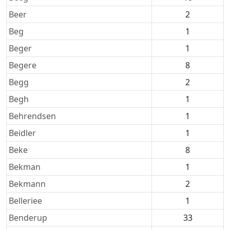
Beer
2
Beg
1
Beger
1
Begere
8
Begg
2
Begh
1
Behrendsen
1
Beidler
1
Beke
8
Bekman
1
Bekmann
2
Belleriee
1
Benderup
33