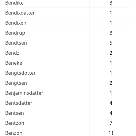
Bendike
3
Bendixdatter
1
Bendixen
1
Bendrup
3
Bendtsen
5
Bendz
2
Beneke
1
Bengtsdotter
1
Bengtsen
2
Benjaminsdatter
1
Bentsdatter
4
Bentsen
4
Bentzon
7
Benzon
11