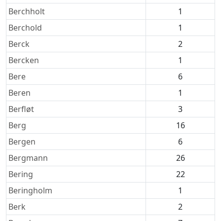
Berchholt
1
Berchold
1
Berck
2
Bercken
1
Bere
6
Beren
1
Berfløt
3
Berg
16
Bergen
6
Bergmann
26
Bering
22
Beringholm
1
Berk
2