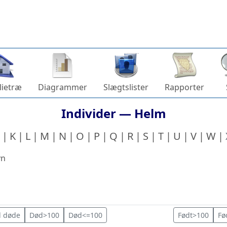
lietræ
Diagrammer
Slægtslister
Rapporter
Individer —
Helm
K
L
M
N
O
P
Q
R
S
T
U
V
W
vn
l døde
Død>100
Død<=100
Født>100
Fø