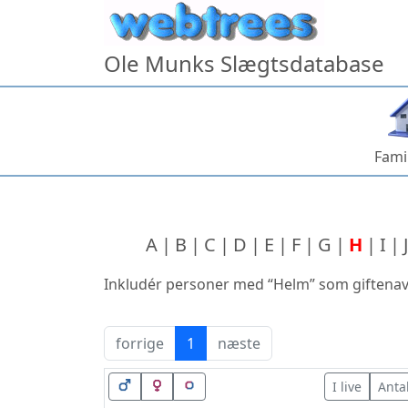
Hop til indhold
Ole Munks Slægtsdatabase
Fami
A
B
C
D
E
F
G
H
I
J
Inkludér personer med “
Helm
” som giftena
forrige
1
næste
I live
Anta