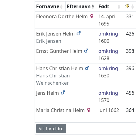
Fornavne
Efternavn
Født
Eleonora Dorthe
Helm
14. april
331
1695
Erik Jensen
Helm
omkring
426
Erik
Jensen
1600
Ernst Günther
Helm
omkring
398
1628
Hans Christian
Helm
omkring
396
Hans Christian
1630
Weinschenker
Jens
Helm
omkring
456
1570
Maria Christina
Helm
juni 1662
364
Vis forældre