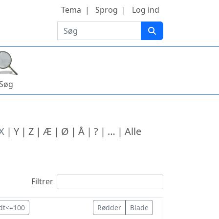
Tema
Sprog
Log ind
Søg
Søg
X
Y
Z
Æ
Ø
Å
?
…
Alle
Filtrer
dt<=100
Rødder
Blade