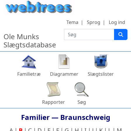
Hop til indhold
Tema
Sprog
Log ind
Søg
Ole Munks
Slægtsdatabase
Familietræ
Diagrammer
Slægtslister
Rapporter
Søg
Familier —
Braunschweig
A
B
C
D
E
F
G
H
I
J
K
L
M