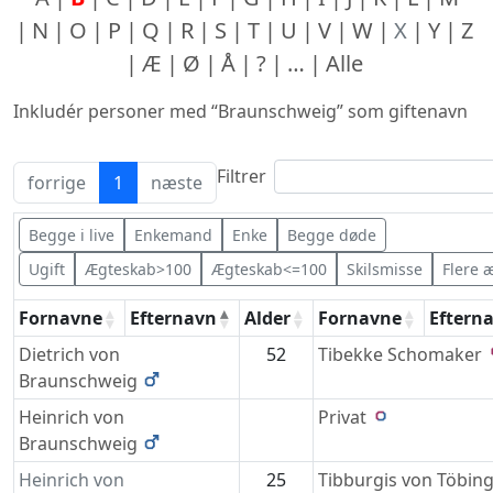
N
O
P
Q
R
S
T
U
V
W
X
Y
Z
Æ
Ø
Å
?
…
Alle
Inkludér personer med “
Braunschweig
” som giftenavn
Filtrer
forrige
1
næste
Begge i live
Enkemand
Enke
Begge døde
Ugift
Ægteskab>100
Ægteskab<=100
Skilsmisse
Flere 
Fornavne
Efternavn
Alder
Fornavne
Eftern
Dietrich von
52
Tibekke
Schomaker
Braunschweig
Heinrich von
Privat
Braunschweig
Heinrich von
25
Tibburgis von
Töbin