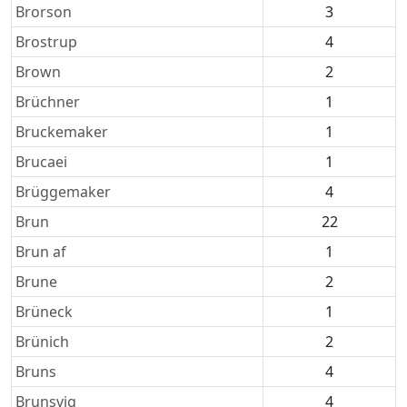
Brorson
3
Brostrup
4
Brown
2
Brüchner
1
Bruckemaker
1
Brucaei
1
Brüggemaker
4
Brun
22
Brun af
1
Brune
2
Brüneck
1
Brünich
2
Bruns
4
Brunsvig
4