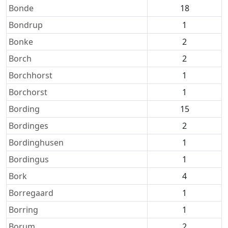
Bonde
18
Bondrup
1
Bonke
2
Borch
2
Borchhorst
1
Borchorst
1
Bording
15
Bordinges
2
Bordinghusen
1
Bordingus
1
Bork
4
Borregaard
1
Borring
1
Borum
2