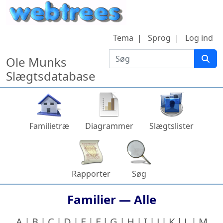
Hop til indhold
Tema
Sprog
Log ind
Søg
Ole Munks
Slægtsdatabase
Familietræ
Diagrammer
Slægtslister
Rapporter
Søg
Familier —
Alle
A
B
C
D
E
F
G
H
I
J
K
L
M