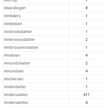
Alstrup
1
Alverdingen
8
Ambders
1
Ambdisen
1
Ambrodsdatter
1
Ambrosiusdatter
2
Ambrousensdatter
1
Amdisen
4
Amundsdatter
2
Amundsen
4
Anchersen
1
Anderdatter
1
Andersdatter
411
Andersdotter
4