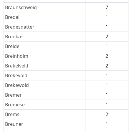
Braunschweig
7
Bredal
1
Bredesdatter
1
Bredkær
2
Breide
1
Breinholm
2
Brekelveld
2
Brekevold
1
Brekewold
1
Bremer
1
Bremese
1
Brems
2
Breuner
1