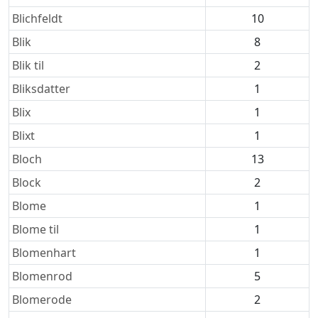
Blichfeldt
10
Blik
8
Blik til
2
Bliksdatter
1
Blix
1
Blixt
1
Bloch
13
Block
2
Blome
1
Blome til
1
Blomenhart
1
Blomenrod
5
Blomerode
2