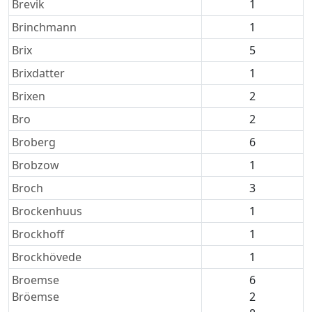
Brevik
1
Brinchmann
1
Brix
5
Brixdatter
1
Brixen
2
Bro
2
Broberg
6
Brobzow
1
Broch
3
Brockenhuus
1
Brockhoff
1
Brockhövede
1
Broemse
6
Bröemse
2