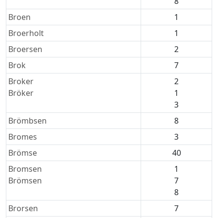
8
Broen
1
Broerholt
1
Broersen
2
Brok
7
Broker
2
Bröker
1
3
Brömbsen
8
Bromes
3
Brömse
40
Bromsen
1
Brömsen
7
8
Brorsen
7