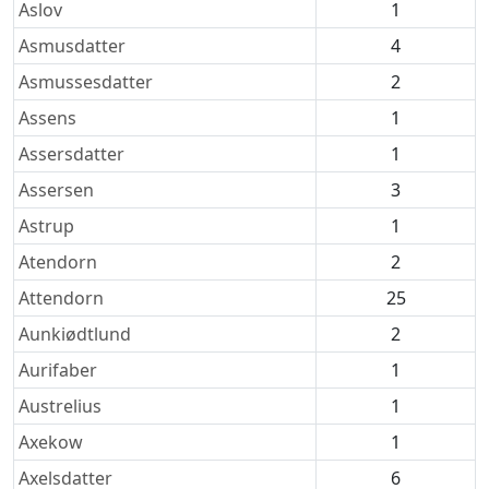
Aslov
1
Asmusdatter
4
Asmussesdatter
2
Assens
1
Assersdatter
1
Assersen
3
Astrup
1
Atendorn
2
Attendorn
25
Aunkiødtlund
2
Aurifaber
1
Austrelius
1
Axekow
1
Axelsdatter
6