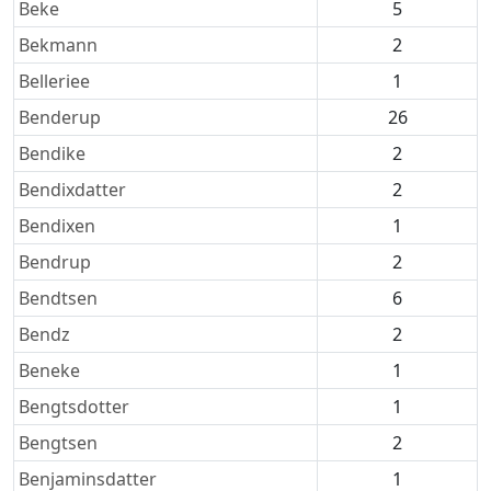
Beke
5
Bekmann
2
Belleriee
1
Benderup
26
Bendike
2
Bendixdatter
2
Bendixen
1
Bendrup
2
Bendtsen
6
Bendz
2
Beneke
1
Bengtsdotter
1
Bengtsen
2
Benjaminsdatter
1