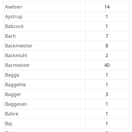
Axelsen
14
Aystrup
1
Babcock
1
Bach
7
Backmeister
8
Backmühl
2
Bacmeister
40
Bagge
1
Baggehle
1
Bagger
3
Baggesen
1
Bahre
1
Baj
1