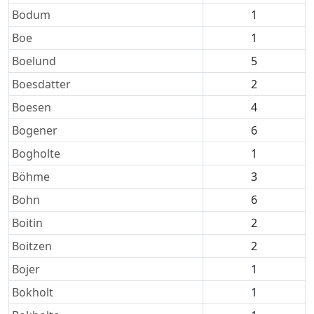
Bodum
1
Boe
1
Boelund
5
Boesdatter
2
Boesen
4
Bogener
6
Bogholte
1
Böhme
3
Bohn
6
Boitin
2
Boitzen
2
Bojer
1
Bokholt
1