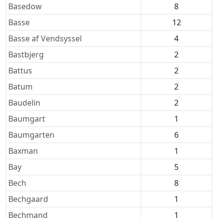
Basedow
8
Basse
12
Basse af Vendsyssel
4
Bastbjerg
2
Battus
2
Batum
2
Baudelin
2
Baumgart
1
Baumgarten
6
Baxman
1
Bay
5
Bech
8
Bechgaard
1
Bechmand
1