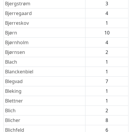
Bjergstrøm
3
Bjerregaard
4
Bjerreskov
1
Bjørn
10
Bjørnholm
4
Bjørnsen
2
Blach
1
Blanckenbiel
1
Blegvad
7
Bleking
1
Blettner
1
Blich
2
Blicher
8
Blichfeld
6