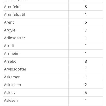
Arenfeldt
3
Arenfeldt til
1
Arent
6
Argyle
7
Arildsdatter
1
Arndt
1
Arnheim
1
Arrebo
8
Arvidsdotter
1
Askersen
1
Askildsen
2
Asklev
5
Aslesen
1