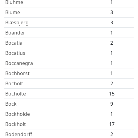
Bluhme
1
Blume
3
Blæsbjerg
3
Boander
1
Bocatia
2
Bocatius
1
Boccanegra
1
Bochhorst
1
Bocholt
2
Bocholte
15
Bock
9
Bockholde
1
Bockholt
17
Bodendorff
2