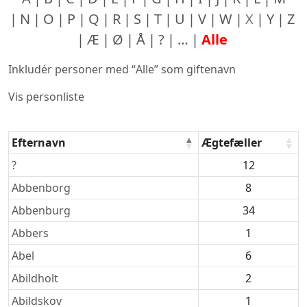
N
O
P
Q
R
S
T
U
V
W
X
Y
Z
Æ
Ø
Å
?
…
Alle
Inkludér personer med “
Alle
” som giftenavn
Vis personliste
Efternavn
Ægtefæller
Efternavne
?
12
Abbenborg
8
Abbenburg
34
Abbers
1
Abel
6
Abildholt
2
Abildskov
1