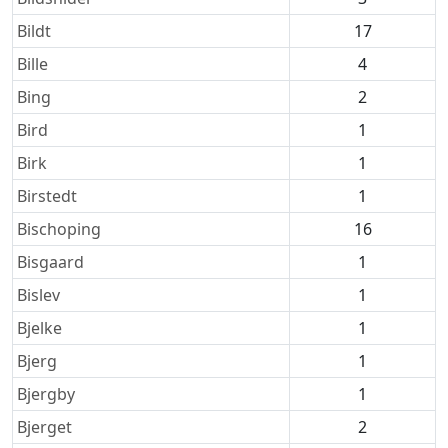
Bildt
17
Bille
4
Bing
2
Bird
1
Birk
1
Birstedt
1
Bischoping
16
Bisgaard
1
Bislev
1
Bjelke
1
Bjerg
1
Bjergby
1
Bjerget
2