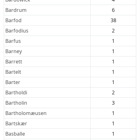
Bardrum
6
Barfod
38
Barfodius
2
Barfus
1
Barney
1
Barrett
1
Bartelt
1
Barter
1
Bartholdi
2
Bartholin
3
Bartholomæusen
1
Bartskær
1
Basballe
1