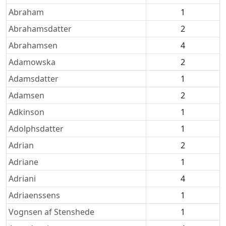
Abraham
1
Abrahamsdatter
2
Abrahamsen
4
Adamowska
2
Adamsdatter
1
Adamsen
2
Adkinson
1
Adolphsdatter
1
Adrian
2
Adriane
1
Adriani
4
Adriaenssens
1
Vognsen af Stenshede
1