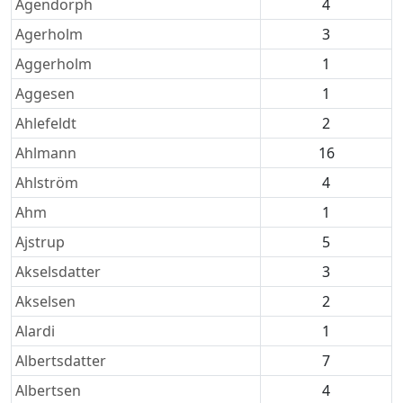
Agendorph
4
Agerholm
3
Aggerholm
1
Aggesen
1
Ahlefeldt
2
Ahlmann
16
Ahlström
4
Ahm
1
Ajstrup
5
Akselsdatter
3
Akselsen
2
Alardi
1
Albertsdatter
7
Albertsen
4