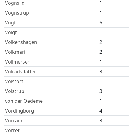
Vognsild
1
Vognstrup
1
Vogt
6
Voigt
1
Volkenshagen
2
Volkmari
2
Vollmersen
1
Volradsdatter
3
Volstorf
1
Volstrup
3
von der Oedeme
1
Vordingborg
4
Vorrade
3
Vorret
1