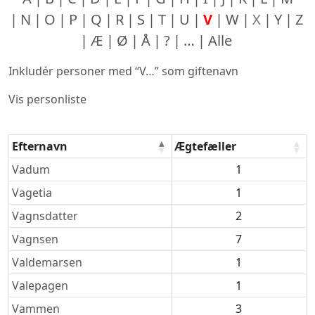
N
O
P
Q
R
S
T
U
V
W
X
Y
Z
Æ
Ø
Å
?
…
Alle
Inkludér personer med “
V…
” som giftenavn
Vis personliste
Efternavn
Ægtefæller
Efternavne
Vadum
1
Vagetia
1
Vagnsdatter
2
Vagnsen
7
Valdemarsen
1
Valepagen
1
Vammen
3