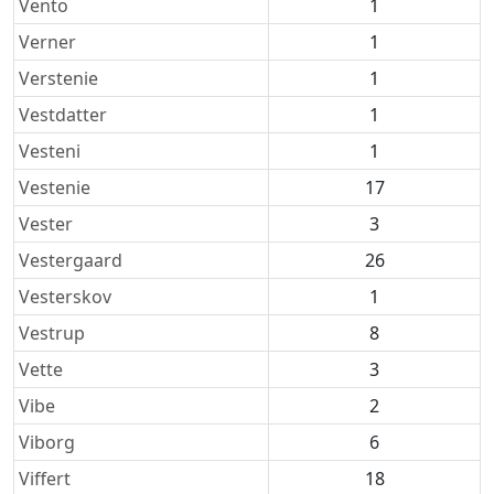
Vento
1
Verner
1
Verstenie
1
Vestdatter
1
Vesteni
1
Vestenie
17
Vester
3
Vestergaard
26
Vesterskov
1
Vestrup
8
Vette
3
Vibe
2
Viborg
6
Viffert
18