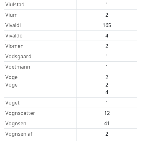
Viulstad
1
Vium
2
Vivaldi
165
Vivaldo
4
Vlomen
2
Vodsgaard
1
Voetmann
1
Voge
2
Vöge
2
4
Voget
1
Vognsdatter
12
Vognsen
41
Vognsen af
2