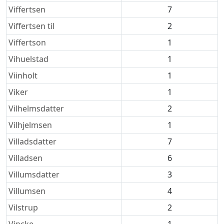
Viffertsen
7
Viffertsen til
2
Viffertson
1
Vihuelstad
1
Viinholt
1
Viker
1
Vilhelmsdatter
2
Vilhjelmsen
1
Villadsdatter
7
Villadsen
6
Villumsdatter
3
Villumsen
4
Vilstrup
2