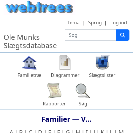
Hop til indhold
Tema
Sprog
Log ind
Søg
Ole Munks
Slægtsdatabase
Familietræ
Diagrammer
Slægtslister
Rapporter
Søg
Familier —
V…
A
B
C
D
E
F
G
H
I
J
K
L
M