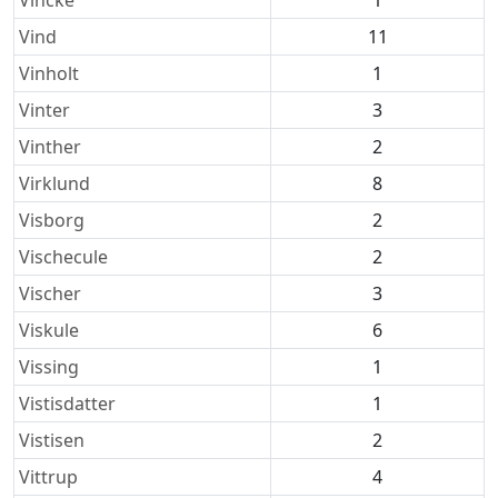
Vincke
1
Vind
11
Vinholt
1
Vinter
3
Vinther
2
Virklund
8
Visborg
2
Vischecule
2
Vischer
3
Viskule
6
Vissing
1
Vistisdatter
1
Vistisen
2
Vittrup
4