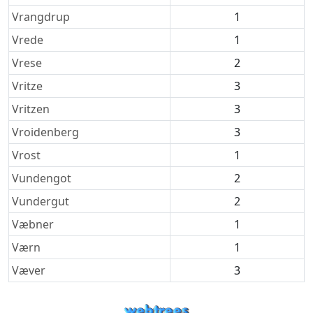
Vrangdrup
1
Vrede
1
Vrese
2
Vritze
3
Vritzen
3
Vroidenberg
3
Vrost
1
Vundengot
2
Vundergut
2
Væbner
1
Værn
1
Væver
3