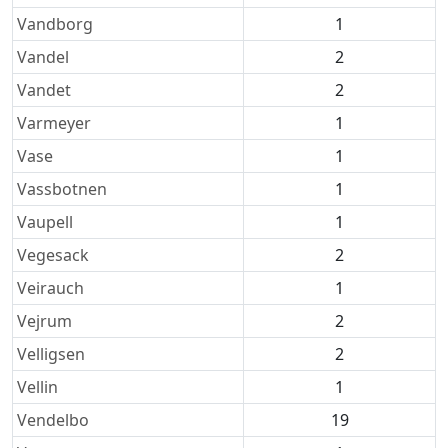
Vandborg
1
Vandel
2
Vandet
2
Varmeyer
1
Vase
1
Vassbotnen
1
Vaupell
1
Vegesack
2
Veirauch
1
Vejrum
2
Velligsen
2
Vellin
1
Vendelbo
19