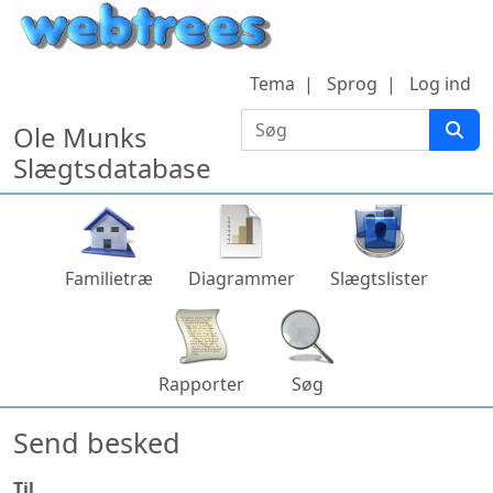
Hop til indhold
Tema
Sprog
Log ind
Søg
Ole Munks
Slægtsdatabase
Familietræ
Diagrammer
Slægtslister
Rapporter
Søg
Send besked
Til